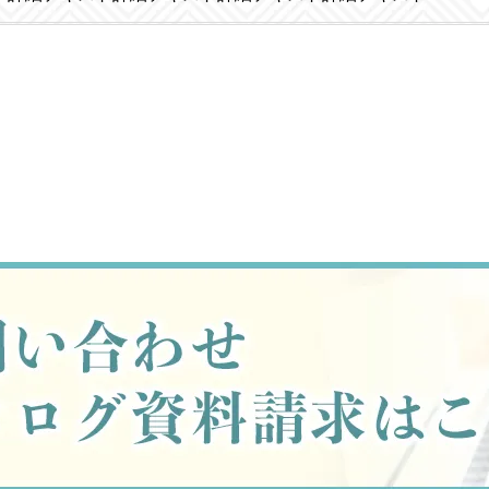
k
r
ne