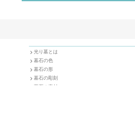
光り墓とは
墓石の色
墓石の形
墓石の彫刻
墓石の素材
デザイン別料金表
建立までの流れ
お客様の声
お問い合わせ
カタログ資料請求