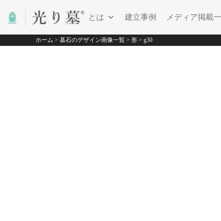
光り墓とは
建立事例
メディア掲載
ホーム
>
墓石のデザイン画像一覧
>
形
>
g30