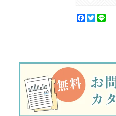
Faceboo
Twitte
Li