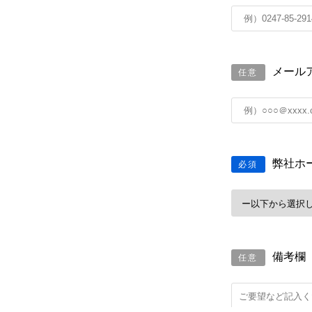
メール
任意
弊社ホ
必須
備考欄
任意