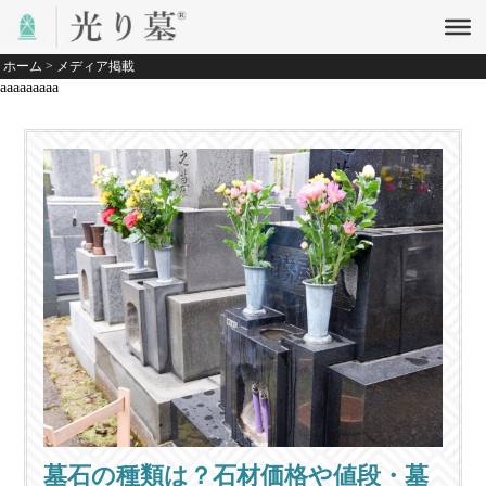
ホーム
>
メディア掲載
aaaaaaaaa
墓石の種類は？石材価格や値段・墓