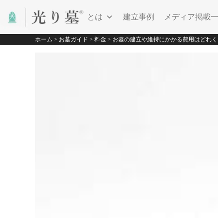
光り墓とは
建立事例
メディア掲載
ホーム
>
お墓ガイド
>
料金
>
お墓の建立や維持にかかる費用はどれく