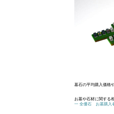
墓石の平均購入価格や
お墓や石材に関する
一 全優石 お墓購入