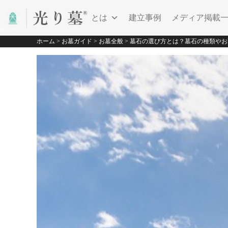
光り墓とは
建立事例
メディア掲載
ホーム
>
お墓ガイド
>
お墓全般
>
墓石の選び方とは？墓石の種類やお